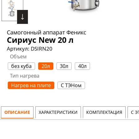
Самогонный аппарат Феникс
Сириус New 20 л
Артикул:
DSIRN20
Объем
без куба
20л
30л
40л
Тип нагрева
Нагрев на плите
С ТЭНом
ОПИСАНИЕ
ХАРАКТЕРИСТИКИ
КОМПЛЕКТАЦИЯ
С 